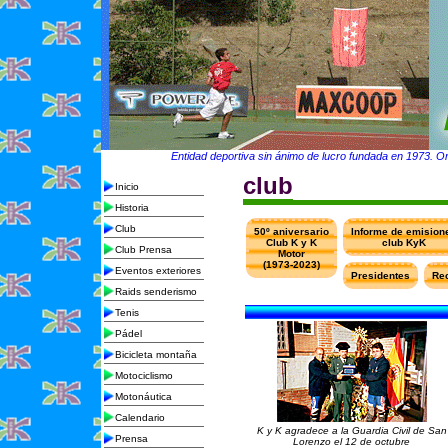
Entidad deportiva sin ánimo de lucro fundada en 1973. Org
club
Inicio
Historia
Club
50º aniversario
Informe de emision
Club K y K
club KyK
Club Prensa
Motor
(1973-2023)
Eventos exteriores
Presidentes
Re
Raids senderismo
Tenis
Pádel
Bicicleta montaña
Motociclismo
Motonáutica
Calendario
K y K agradece a la Guardia Civil de San
Prensa
Lorenzo el 12 de octubre