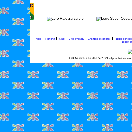
Inicio
Historia
Club
Club Prensa
Eventos exteriores
Raids sender
Recomen
K&K MOTOR ORGANIZACIÓN • Apdo de Correos 45