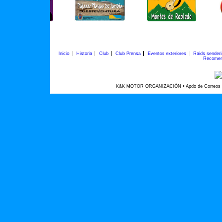
Inicio
Historia
Club
Club Prensa
Eventos exteriores
Raids sender
Recomen
K&K MOTOR ORGANIZACIÓN • Apdo de Correos 45