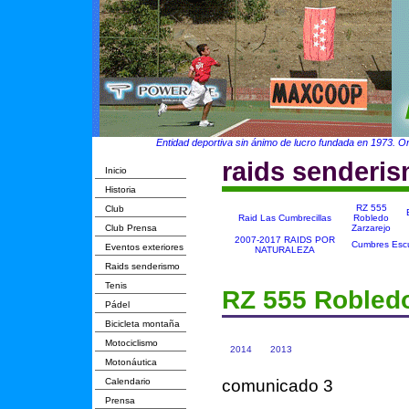
Entidad deportiva sin ánimo de lucro fundada en 1973. Org
raids senderi
Inicio
Historia
RZ 555
Club
Raid Las Cumbrecillas
Robledo
Club Prensa
Zarzarejo
2007-2017 RAIDS POR
Cumbres Escu
Eventos exteriores
NATURALEZA
Raids senderismo
Tenis
RZ 555 Robledo
Pádel
Bicicleta montaña
Motociclismo
2014
2013
Motonáutica
Calendario
comunicado 3
Prensa