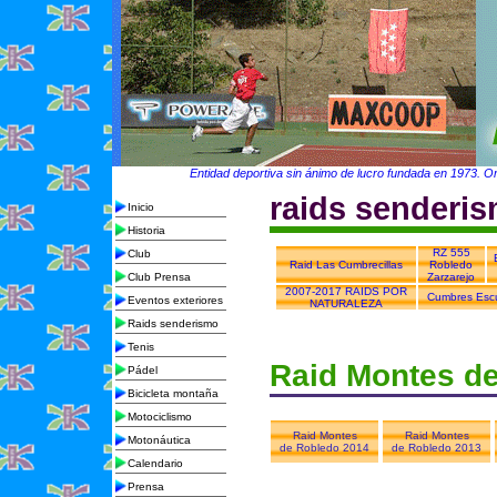
Entidad deportiva sin ánimo de lucro fundada en 1973. Org
raids senderi
Inicio
Historia
RZ 555
Club
Raid Las Cumbrecillas
Robledo
Club Prensa
Zarzarejo
2007-2017 RAIDS POR
Cumbres Escu
Eventos exteriores
NATURALEZA
Raids senderismo
Tenis
Raid Montes d
Pádel
Bicicleta montaña
Motociclismo
Raid Montes
Raid Montes
Motonáutica
de Robledo 2014
de Robledo 2013
Calendario
Prensa