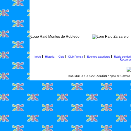
Inicio
Historia
Club
Club Prensa
Eventos exteriores
Raids sender
Recomen
K&K MOTOR ORGANIZACIÓN • Apdo de Correos 45