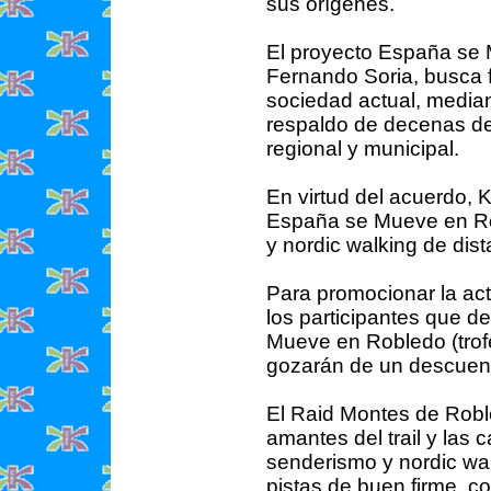
sus orígenes.
El proyecto España se M
Fernando Soria, busca f
sociedad actual, mediant
respaldo de decenas de 
regional y municipal.
En virtud del acuerdo, K
España se Mueve en Rob
y nordic walking de dist
Para promocionar la ac
los participantes que d
Mueve en Robledo (trofeo
gozarán de un descuent
El Raid Montes de Roble
amantes del trail y las 
senderismo y nordic wa
pistas de buen firme, co