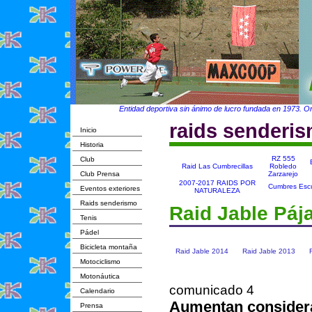
Entidad deportiva sin ánimo de lucro fundada en 1973. Org
raids senderi
Inicio
Historia
RZ 555
Club
Raid Las Cumbrecillas
Robledo
Club Prensa
Zarzarejo
2007-2017 RAIDS POR
Cumbres Escu
Eventos exteriores
NATURALEZA
Raids senderismo
Raid Jable Páj
Tenis
Pádel
Bicicleta montaña
Raid Jable 2014
Raid Jable 2013
Motociclismo
Motonáutica
comunicado 4
Calendario
Aumentan consider
Prensa