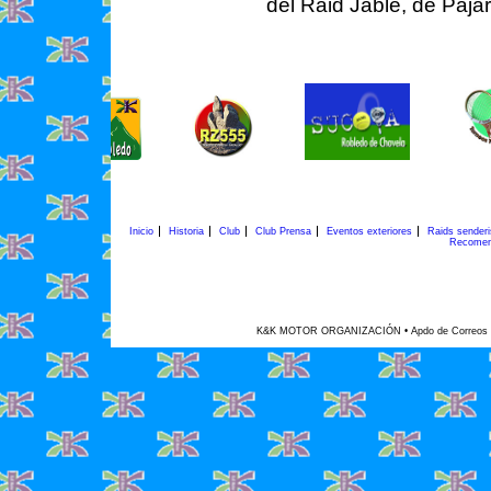
del Raid Jable, de Pája
Inicio
Historia
Club
Club Prensa
Eventos exteriores
Raids sender
Recomen
K&K MOTOR ORGANIZACIÓN • Apdo de Correos 45