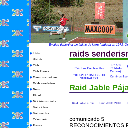
Entidad deportiva sin ánimo de lucro fundada en 1973. Org
raids senderi
Inicio
Historia
RZ 555
Club
Raid Las Cumbrecillas
Robledo
Club Prensa
Zarzarejo
2007-2017 RAIDS POR
Cumbres Escu
Eventos exteriores
NATURALEZA
Raids senderismo
Raid Jable Páj
Tenis
Pádel
Bicicleta montaña
Raid Jable 2014
Raid Jable 2013
Motociclismo
Motonáutica
comunicado 5
Calendario
RECONOCIMIENTOS 
Prensa