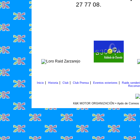
27 77 08.
Inicio
Historia
Club
Club Prensa
Eventos exteriores
Raids sender
Recomen
K&K MOTOR ORGANIZACIÓN • Apdo de Correos 45