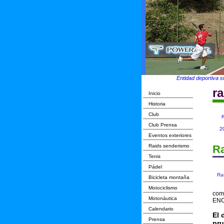
Entidad deportiva s
r
Inicio
Historia
Club
R
Club Prensa
2
Eventos exteriores
Raids senderismo
Ra
Tenis
Pádel
Ra
Bicicleta montaña
Motociclismo
com
Motonáutica
ENC
Calendario
El 
Prensa
pru