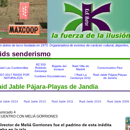
in ánimo de lucro fundada en 1973. Organizadora de eventos de carácter cultural, deportivo, t
aids senderismo
RZ 555
Bajada del
Raid Villa de
aid Las Cumbrecillas
Robledo
Comunicados Fitur
bosque
Madrid
Zarzarejo
007-2017 RAIDS POR
I Raid La
Raid Jable Pájara-Playas
Cumbres Escurialenses
NATURALEZA
Cerdanya 2011
de Jandía
id Jable Pájara-Playas de Jandía
id Jable 2014
Raid Jable 2013
Raid Jable 2011
Raid Jable 2010
Raid Jable 2009
unicado 4
UENTRO CON MELIÁ GORRIONES
director de Meliá Gorriones fue el padrino de esta inédita
eba en la isla