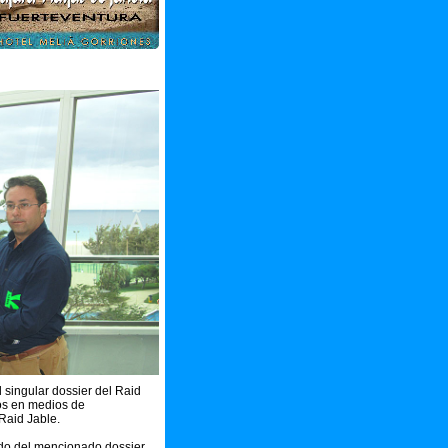
 singular dossier del Raid
tos en medios de
 Raid Jable.
ido del mencionado dossier.