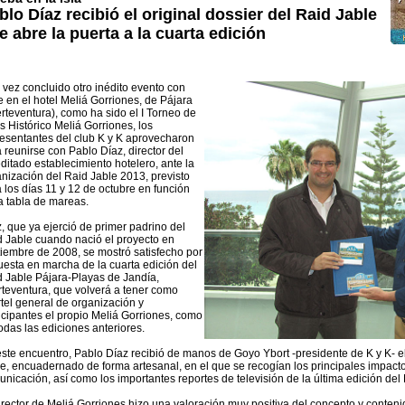
blo Díaz recibió el original dossier del Raid Jable
e abre la puerta a la cuarta edición
vez concluido otro inédito evento con
 en el hotel Meliá Gorriones, de Pájara
rteventura), como ha sido el I Torneo de
s Histórico Meliá Gorriones, los
esentantes del club K y K aprovecharon
 reunirse con Pablo Díaz, director del
ditado establecimiento hotelero, ante la
nización del Raid Jable 2013, previsto
 los días 11 y 12 de octubre en función
a tabla de mareas.
, que ya ejerció de primer padrino del
 Jable cuando nació el proyecto en
iembre de 2008, se mostró satisfecho por
uesta en marcha de la cuarta edición del
 Jable Pájara-Playas de Jandía,
teventura, que volverá a tener como
tel general de organización y
icipantes el propio Meliá Gorriones, como
odas las ediciones anteriores.
ste encuentro, Pablo Díaz recibió de manos de Goyo Ybort -presidente de K y K- el
e, encuadernado de forma artesanal, en el que se recogían los principales impac
nicación, así como los importantes reportes de televisión de la última edición del
irector de Meliá Gorriones hizo una valoración muy positiva del concepto y conten