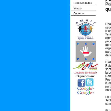
Recomendados
Pa
Videos
qu
Contacto
Una 
sede
(Fue
Teni
repr
para
acre
orga
para
de l
Díaz
Raid
sept
la p
Raid
Siguenos en:
Fuer
cuar
part
en t
En e
Jabl
comu
El d