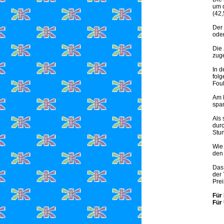
um 
(42,
Der 
oder
Die
zuge
In d
folg
Foul
Am 
span
Als 
durc
Stun
Wie 
den 
Da
der 
Pre
Für
Für