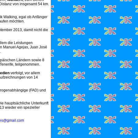
istanz von insgesamt 54 km.
ik Walking, egal ob Anfänger
laufen möchten.
tember 2013, damit nicht die
allem die Leistungen
an Manuel Agejas, Juan José
.
opäischen Ländern sowie 8
Tenerife, teilgenommen.
Medien
verfolgt, vor allem
 Aufzeichnungen von 14
r Drogenabhängige (FAD) und
ie hauptsächliche Unterkunft
13 wieder ein spezieller
ntes@gmail.com