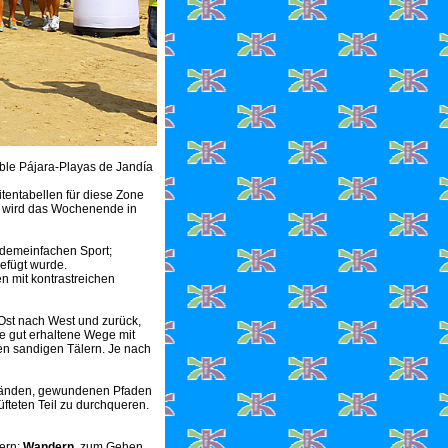
able Pájara-Playas de Jandía
itentabellen für diese Zone
t, wird das Wochenende in
 demeinfachen Sport;
gefügt wurde.
n mit kontrastreichen
Ost nach West und zurück,
e gut erhaltene Wege mit
en sandigen Tälern. Je nach
Stränden, gewundenen Pfaden
teten Teil zu durchqueren.
tern;
Wandern
, zum Gehen