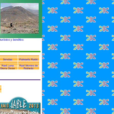
urístico y benéfico.
Sendas
Palmarés Raids
Raid Luna
Raid Montes de
Sierra Oeste
Robledo