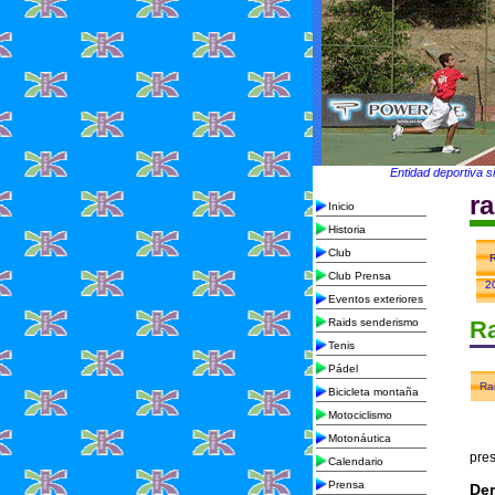
Entidad deportiva s
r
Inicio
Historia
Club
R
Club Prensa
2
Eventos exteriores
Raids senderismo
Ra
Tenis
Pádel
Ra
Bicicleta montaña
Motociclismo
Motonáutica
pre
Calendario
Prensa
Der