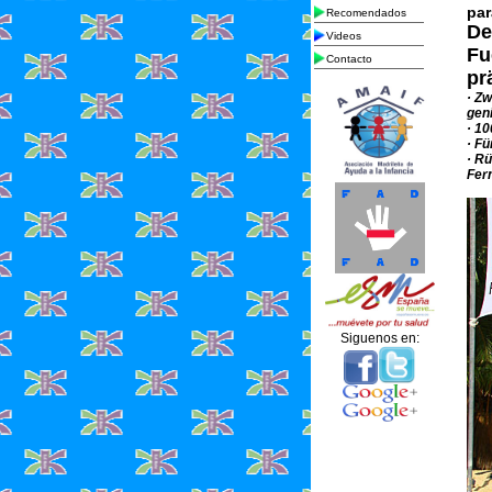
par
Recomendados
De
Videos
Fu
Contacto
pr
· Z
gen
· 1
· F
· R
Fer
Siguenos en: