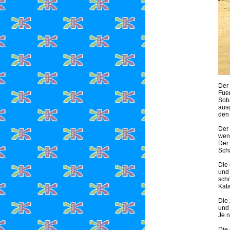
Der 
Fuer
Soba
ausg
den 
Der 
wenn
Der 
Scha
Die
und 
schö
Kata
Die
und 
Je n
Die 