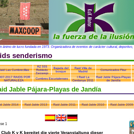
in ánimo de lucro fundada en 1973. Organizadora de eventos de carácter cultural, deportivo, t
aids senderismo
RZ 555
Bajada del
Raid Villa de
aid Las Cumbrecillas
Robledo
Comunicados Fitur
bosque
Madrid
Zarzarejo
007-2017 RAIDS POR
I Raid La
Raid Jable Pájara-Playas
Cumbres Escurialenses
NATURALEZA
Cerdanya 2011
de Jandía
id Jable Pájara-Playas de Jandía
id Jable 2014
Raid Jable 2013
Raid Jable 2011
Raid Jable 2010
Raid Jable 2009
sse 1
 Club K y K bereitet die vierte Veranstaltung dieser