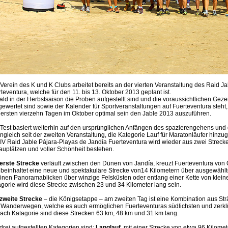
Verein des K und K Clubs arbeitet bereits an der vierten Veranstaltung des Raid J
teventura, welche für den 11. bis 13. Oktober 2013 geplant ist.
ld in der Herbstsaison die Proben aufgestellt sind und die voraussichtlichen Geze
ewertet sind sowie der Kalender für Sportveranstaltungen auf Fuerteventura steh
ersten vierzehn Tagen im Oktober optimal sein den Jable 2013 auszuführen.
Test basiert weiterhin auf den ursprünglichen Anfängen des spazierengehens und
gleich seit der zweiten Veranstaltung, die Kategorie Lauf für Maratonläufer hinzu
IV Raid Jable Pájara-Playas de Jandía Fuerteventura wird wieder aus zwei Strecke
uplätzen und voller Schönheit bestehen.
erste Strecke
verläuft zwischen den Dünen von Jandía, kreuzt Fuerteventura von 
beinhaltet eine neue und spektakuläre Strecke von14 Kilometern über ausgewählt
nen Panoramablicken über winzige Felsküsten oder entlang einer Kette von klein
gorie wird diese Strecke zwischen 23 und 34 Kilometer lang sein.
zweite Strecke
– die Königsetappe – am zweiten Tag ist eine Kombination aus 
Wanderwegen, welche es auch ermöglichen Fuerteventuras südlichsten und zerklüf
ach Katagorie sind diese Strecken 63 km, 48 km und 31 km lang.
drei aufgestellten Kategorien sind:
Langlauf
, mit einer Strecke von etwa 96 Kilome