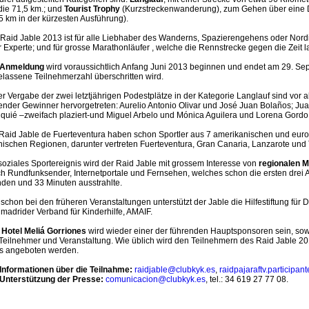
die 71,5 km.; und
Tourist Trophy
(Kurzstreckenwanderung), zum Gehen über eine D
5 km in der kürzesten Ausführung).
Raid Jable 2013 ist für alle Liebhaber des Wanderns, Spazierengehens oder Nord
 Experte; und für grosse Marathonläufer , welche die Rennstrecke gegen die Zeit 
Anmeldung
wird voraussichtlich Anfang Juni 2013 beginnen und endet am 29. Sep
lassene Teilnehmerzahl überschritten wird.
er Vergabe der zwei letztjährigen Podestplätze in der Kategorie Langlauf sind vor 
ender Gewinner hervorgetreten: Aurelio Antonio Olivar und José Juan Bolaños; Ju
quié –zweifach plaziert-und Miguel Arbelo und Mónica Aguilera und Lorena Gordo
Raid Jable de Fuerteventura haben schon Sportler aus 7 amerikanischen und eur
ischen Regionen, darunter vertreten Fuerteventura, Gran Canaria, Lanzarote und 
soziales Sportereignis wird der Raid Jable mit grossem Interesse von
regionalen 
h Rundfunksender, Internetportale und Fernsehen, welches schon die ersten drei
den und 33 Minuten ausstrahlte.
schon bei den früheren Veranstaltungen unterstützt der Jable die Hilfestiftung fü
madrider Verband für Kinderhilfe, AMAIF.
s
Hotel Meliá Gorriones
wird wieder einer der führenden Hauptsponsoren sein, sow
Teilnehmer und Veranstaltung. Wie üblich wird den Teilnehmern des Raid Jable 20
is angeboten werden.
 Informationen über die Teilnahme:
raidjable@clubkyk.es
,
raidpajaraftv.participa
 Unterstützung der Presse:
comunicacion@clubkyk.es
, tel.: 34 619 27 77 08.