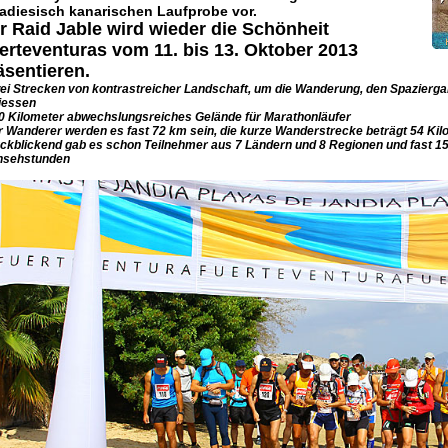
adiesisch kanarischen Laufprobe vor.
r Raid Jable wird wieder die Schönheit
erteventuras vom 11. bis 13. Oktober 2013
äsentieren.
wei Strecken von kontrastreicher Landschaft, um die Wanderung, den Spazierga
iessen
00 Kilometer abwechslungsreiches Gelände für Marathonläufer
ür Wanderer werden es fast 72 km sein, die kurze Wanderstrecke beträgt 54 Kil
ückblickend gab es schon Teilnehmer aus 7 Ländern und 8 Regionen und fast 1
nsehstunden