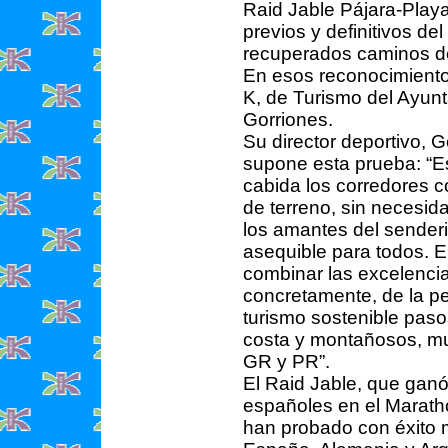
Raid Jable Pájara-Play
previos y definitivos de
recuperados caminos d
En esos reconocimientos
K, de Turismo del Ayunt
Gorriones.
Su director deportivo, 
supone esta prueba: “Es
cabida los corredores c
de terreno, sin necesid
los amantes del sender
asequible para todos. E
combinar las excelencia
concretamente, de la p
turismo sostenible pas
costa y montañosos, mu
GR y PR”.
El Raid Jable, que ganó
españoles en el Maratho
han probado con éxito 