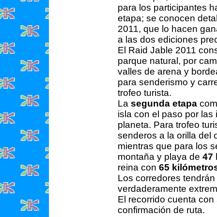
para los participantes h
etapa; se conocen detal
2011, que lo hacen gana
a las dos ediciones pre
El Raid Jable 2011 cons
parque natural, por ca
valles de arena y bord
para senderismo y carr
trofeo turista.
La
segunda etapa
comb
isla con el paso por las
planeta. Para trofeo tu
senderos a la orilla de
mientras que para los s
montaña y playa de
47
reina con
65 kilómetro
Los corredores tendrán 
verdaderamente extremo,
El recorrido cuenta con
confirmación de ruta.