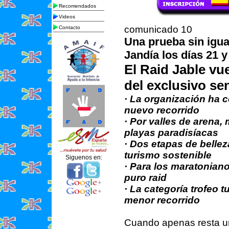
Recomendados
Videos
comunicado 10
Contacto
Una prueba sin igual
Jandía los días 21 y
El Raid Jable vue
del exclusivo s
· La organización ha c
nuevo recorrido
· Por valles de arena
playas paradisíacas
· Dos etapas de belle
turismo sostenible
Siguenos en:
· Para los maratoniano
puro raid
· La categoría trofeo t
menor recorrido
Cuando apenas resta un 