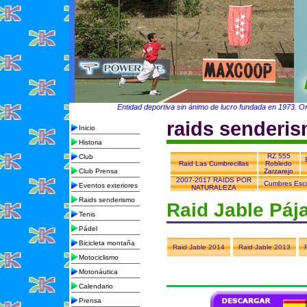
Entidad deportiva sin ánimo de lucro fundada en 1973. Org
raids senderi
Inicio
Historia
RZ 555
Club
Raid Las Cumbrecillas
Robledo
Club Prensa
Zarzarejo
2007-2017 RAIDS POR
Cumbres Escu
Eventos exteriores
NATURALEZA
Raids senderismo
Raid Jable Páj
Tenis
Pádel
Bicicleta montaña
Raid Jable 2014
Raid Jable 2013
Motociclismo
Motonáutica
Calendario
Prensa