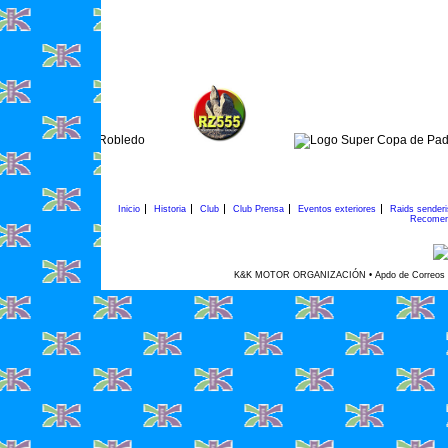
Inicio
Historia
Club
Club Prensa
Eventos exteriores
Raids sender
Recomen
K&K MOTOR ORGANIZACIÓN • Apdo de Correos 45