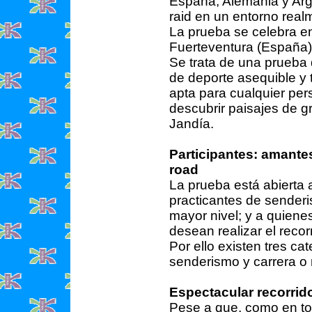
España, Alemania y Arge
raid en un entorno real
La prueba se celebra en 
Fuerteventura (España),
Se trata de una prueba 
de deporte asequible y 
apta para cualquier pe
descubrir paisajes de g
Jandía.
Participantes: amante
road
La prueba está abierta 
practicantes de senderi
mayor nivel; y a quien
desean realizar el recor
Por ello existen tres cat
senderismo y carrera o 
Espectacular recorrid
Pese a que, como en tod