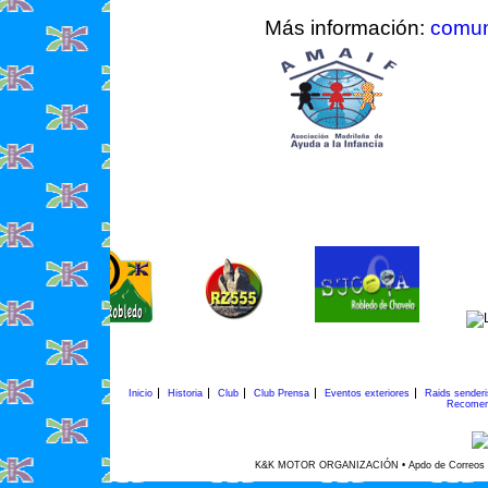
Más información:
comun
Inicio
Historia
Club
Club Prensa
Eventos exteriores
Raids sender
Recomen
K&K MOTOR ORGANIZACIÓN • Apdo de Correos 45