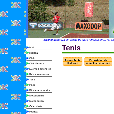
Entidad deportiva sin ánimo de lucro fundada en 1973. Org
Tenis
Inicio
Historia
Club
Torneo Tenis
Exposición de
Histórico
raquetas históricas
Club Prensa
Eventos exteriores
Raids senderismo
Tenis
Pádel
Bicicleta montaña
Motociclismo
Motonáutica
Calendario
Prensa