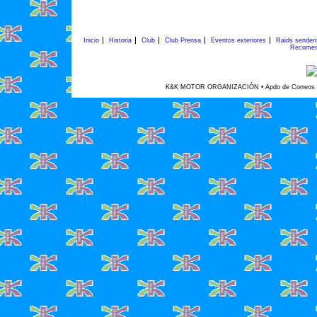
Inicio
Historia
Club
Club Prensa
Eventos exteriores
Raids sender
Recomen
K&K MOTOR ORGANIZACIÓN • Apdo de Correos 45